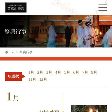
ホーム
>
祭典行事
1月
2月
3月
4月
5月
6月
7月
9月
11月
12月