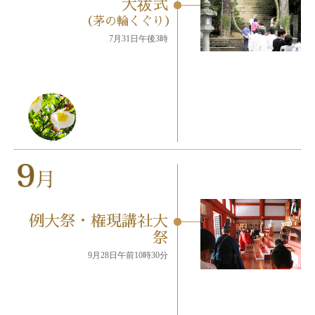
大祓式
（茅の輪くぐり）
7月31日午後3時
例大祭・権現講社大
祭
9月28日午前10時30分